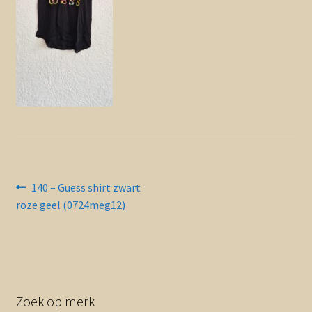
Contact en nieuwsbrief
uitvou
Bericht
Vorig
140 – Guess shirt zwart
bericht:
roze geel (0724meg12)
navigatie
Zoek op merk