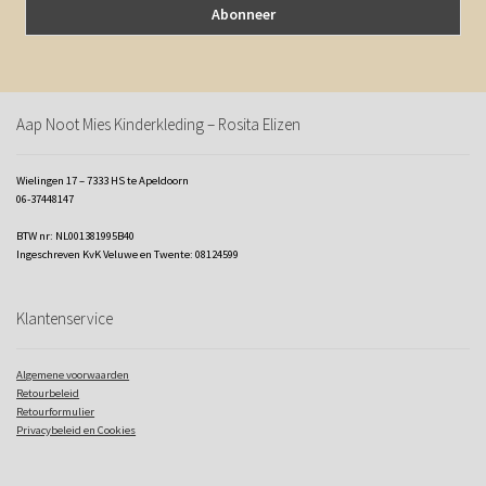
Aap Noot Mies Kinderkleding – Rosita Elizen
Wielingen 17 – 7333 HS te Apeldoorn
06-37448147
BTW nr: NL001381995B40
Ingeschreven KvK Veluwe en Twente: 08124599
Klantenservice
Algemene voorwaarden
Retourbeleid
Retourformulier
Privacybeleid en Cookies