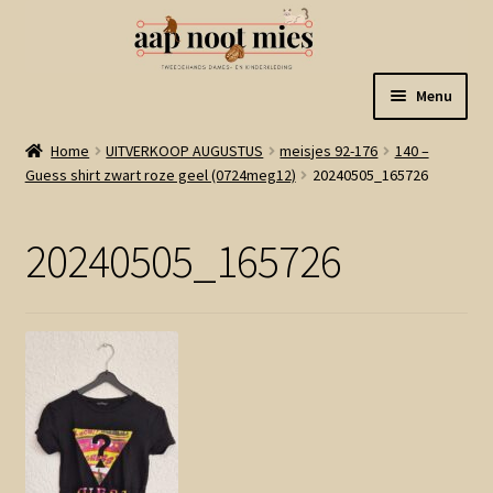
Ga
Ga
Menu
door
naar
naar
de
Welkom
Home
UITVERKOOP AUGUSTUS
meisjes 92-176
140 –
navigatie
inhoud
Guess shirt zwart roze geel (0724meg12)
20240505_165726
Gastenboek
20240505_165726
Winkel
Mijn account
Winkelmand
Linkjes
Subme