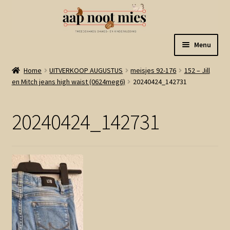
Ga
Ga
Menu
door
naar
naar
de
Welkom
Home
UITVERKOOP AUGUSTUS
meisjes 92-176
152 – Jill
navigatie
inhoud
en Mitch jeans high waist (0624meg6)
20240424_142731
Gastenboek
20240424_142731
Winkel
Mijn account
Winkelmand
Linkjes
Subme