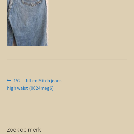
Contact en nieuwsbrief
uitvou
Bericht
Vorig
152 – Jill en Mitch jeans
bericht:
high waist (0624meg6)
navigatie
Zoek op merk