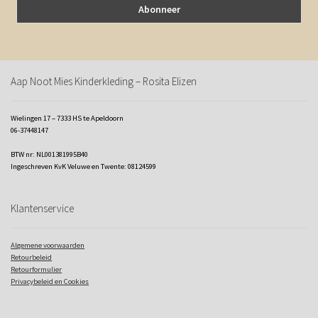
Aap Noot Mies Kinderkleding – Rosita Elizen
Wielingen 17 – 7333 HS te Apeldoorn
06-37448147
BTW nr: NL001381995B40
Ingeschreven KvK Veluwe en Twente: 08124599
Klantenservice
Algemene voorwaarden
Retourbeleid
Retourformulier
Privacybeleid en Cookies