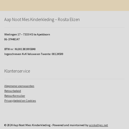
Aap Noot Mies Kinderkleding – Rosita Elizen
Wielingen 17 – 7333 HS te Apeldoorn
06-37448147
BTW nr: NL001381995B40
Ingeschreven KvK Veluwe en Twente: 08124599
Klantenservice
Algemene voorwaarden
Retourbeleid
Retourformulier
Privacybeleid en Cookies
© 2024 Aap Noot Mies Kinderkleding - Powered and maintained by
winkeltjes.net