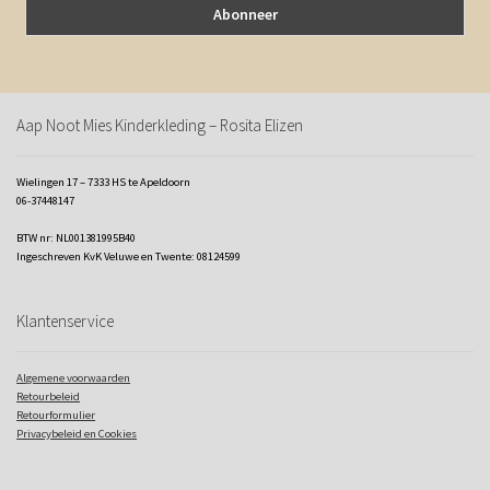
Aap Noot Mies Kinderkleding – Rosita Elizen
Wielingen 17 – 7333 HS te Apeldoorn
06-37448147
BTW nr: NL001381995B40
Ingeschreven KvK Veluwe en Twente: 08124599
Klantenservice
Algemene voorwaarden
Retourbeleid
Retourformulier
Privacybeleid en Cookies