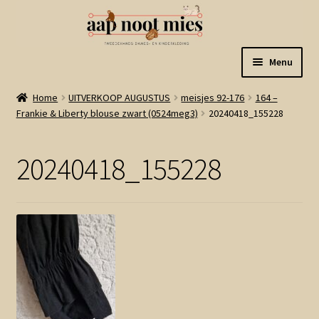
Ga
Ga
Menu
door
naar
naar
de
Welkom
Home
UITVERKOOP AUGUSTUS
meisjes 92-176
164 –
navigatie
inhoud
Frankie & Liberty blouse zwart (0524meg3)
20240418_155228
Gastenboek
20240418_155228
Winkel
Mijn account
Winkelmand
Linkjes
Subme