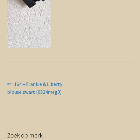
Contact en nieuwsbrief
uitvou
Bericht
Vorig
164 – Frankie & Liberty
bericht:
blouse zwart (0524meg3)
navigatie
Zoek op merk