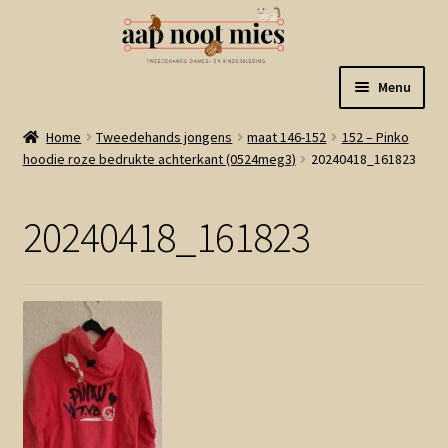
Ga
Ga
Menu
door
naar
naar
de
Welkom
Home
Tweedehands jongens
maat 146-152
152 – Pinko
navigatie
inhoud
hoodie roze bedrukte achterkant (0524meg3)
20240418_161823
Gastenboek
20240418_161823
Winkel
Mijn account
Winkelmand
Linkjes
Subme