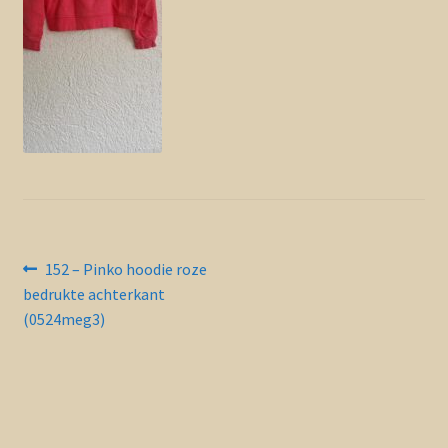
Contact en nieuwsbrief
uitvou
Bericht
Vorig
152 – Pinko hoodie roze
bericht:
bedrukte achterkant
navigatie
(0524meg3)