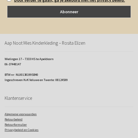
Aap Noot Mies Kinderkleding – Rosita Elizen
Wielingen 17 – 7333 HS te Apeldoorn
06-37448147
BTW nr: NL001381995B40
Ingeschreven KvK Veluwe en Twente: 08124599
Klantenservice
Algemene voorwaarden
Retourbeleid
Retourformulier
Privacybeleid en Cookies