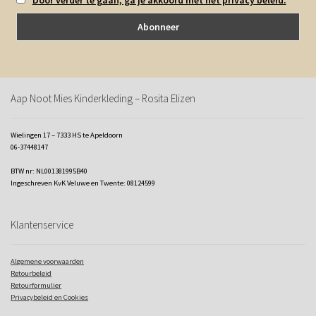
Aap Noot Mies Kinderkleding – Rosita Elizen
Wielingen 17 – 7333 HS te Apeldoorn
06-37448147
BTW nr: NL001381995B40
Ingeschreven KvK Veluwe en Twente: 08124599
Klantenservice
Algemene voorwaarden
Retourbeleid
Retourformulier
Privacybeleid en Cookies