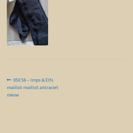
Contact en nieuwsbrief
uitvou
Bericht
Vorig
050 56 – Imps & Elfs
bericht:
maillot maillot antraciet
navigatie
nieuw