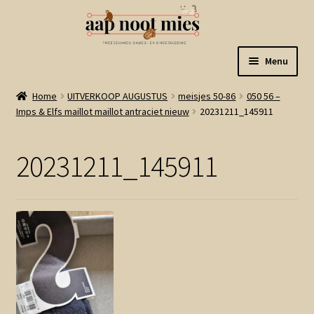
Ga
Ga
Menu
door
naar
naar
de
Welkom
Home
UITVERKOOP AUGUSTUS
meisjes 50-86
050 56 –
navigatie
inhoud
Imps & Elfs maillot maillot antraciet nieuw
20231211_145911
Gastenboek
20231211_145911
Winkel
Mijn account
Winkelmand
Linkjes
Subme