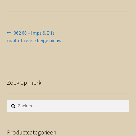
Contact en nieuwsbrief
uitvou
Bericht
Vorig
062 68 – Imps & Elfs
bericht:
maillot cerise beige nieuw
navigatie
Zoek op merk
Zoeken
naar:
Productcategorieën