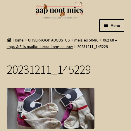
Ga
Ga
Menu
door
naar
naar
de
Welkom
Home
UITVERKOOP AUGUSTUS
meisjes 50-86
062 68 –
navigatie
inhoud
Imps & Elfs maillot cerise beige nieuw
20231211_145229
Gastenboek
20231211_145229
Winkel
Mijn account
Winkelmand
Linkjes
Subme