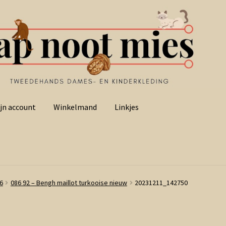
jn account
Winkelmand
Linkjes
6
086 92 – Bengh maillot turkooise nieuw
20231211_142750