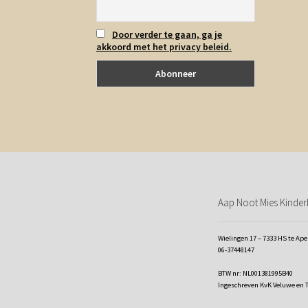
Door verder te gaan, ga je
akkoord met het privacy beleid.
Aap Noot Mies Kinderk
Wielingen 17 – 7333 HS te Ap
06-37448147
BTW nr: NL001381995B40
Ingeschreven KvK Veluwe en 