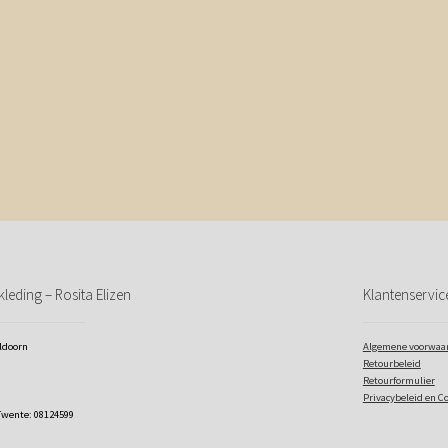
leding – Rosita Elizen
Klantenservic
eldoorn
Algemene voorwaa
Retourbeleid
Retourformulier
Privacybeleid en C
Twente: 08124599