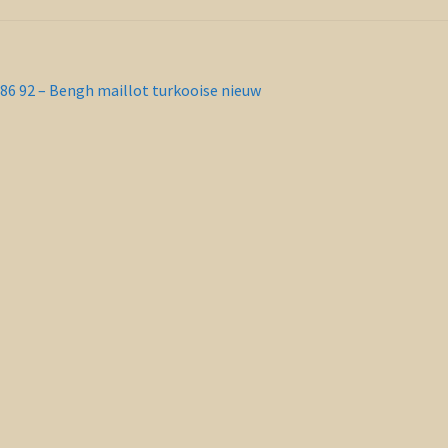
richt
orig
86 92 – Bengh maillot turkooise nieuw
ericht:
vigatie