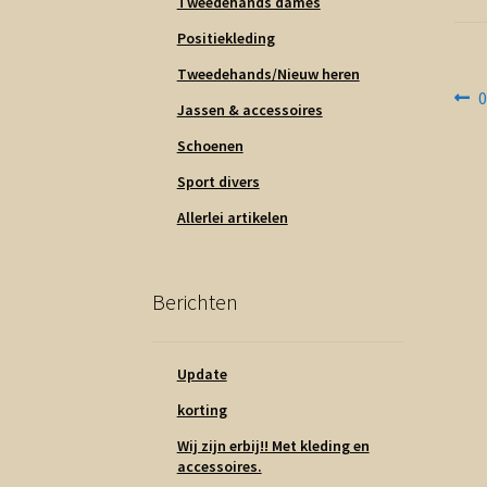
Tweedehands dames
Positiekleding
Tweedehands/Nieuw heren
Be
V
0
Jassen & accessoires
b
na
Schoenen
Sport divers
Allerlei artikelen
Berichten
Update
korting
Wij zijn erbij!! Met kleding en
accessoires.