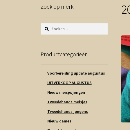
2
Zoek op merk
Zoeken
naar:
Productcategorieën
Voorbereiding update augustus
UITVERKOOP AUGUSTUS
Nieuw meisje/jongen
Tweedehands meisjes
Tweedehands jongens
Nieuw dames