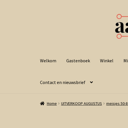
Ga
Ga
door
naar
Welkom
Gastenboek
Winkel
Mi
naar
de
navigatie
inhoud
Contact en nieuwsbrief
Home
UITVERKOOP AUGUSTUS
meisjes 50-8