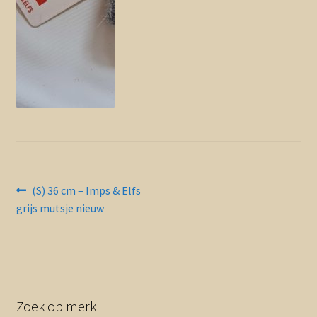
Contact en nieuwsbrief
uitvou
Bericht
Vorig
(S) 36 cm – Imps & Elfs
bericht:
grijs mutsje nieuw
navigatie
Zoek op merk