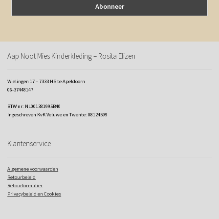
Aap Noot Mies Kinderkleding – Rosita Elizen
Wielingen 17 – 7333 HS te Apeldoorn
06-37448147
BTW nr: NL001381995B40
Ingeschreven KvK Veluwe en Twente: 08124599
Klantenservice
Algemene voorwaarden
Retourbeleid
Retourformulier
Privacybeleid en Cookies