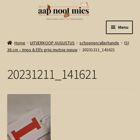
Ga
Ga
Menu
door
naar
naar
de
Welkom
Home
UITVERKOOP AUGUSTUS
schoenen/allerhande
(S)
navigatie
inhoud
36 cm – Imps & Elfs grijs mutsje nieuw
20231211_141621
Gastenboek
20231211_141621
Winkel
Mijn account
Winkelmand
Linkjes
Subme